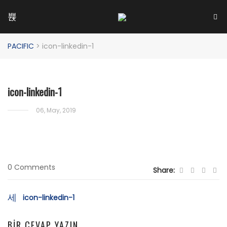
PACIFIC
>
icon-linkedin-1
icon-linkedin-1
06, May, 2019
0 Comments
Share:
Yazı
icon-linkedin-1
dolaşımı
BIR CEVAP YAZIN