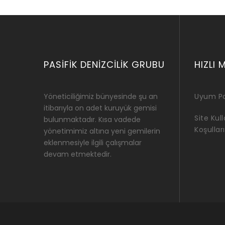
PASIFIK DENIZCILIK GRUBU
HIZLI 
Yöneticiliğimiz bünyesinde şu an
Uyum Po
itibarıyla on adet kuruyük gemisi
Site Kul
bulunmaktadır. Kısa vadede
Koşulları
yönetimimiz altına yeni gemilerin
eklenmesiyle ilgili çalışmalar
devam etmektedir.