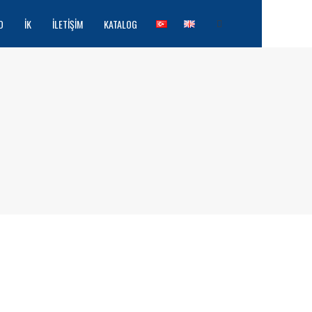
O
İK
İLETIŞIM
KATALOG