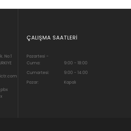
ÇALIŞMA SAATLERI
. No:1
Pazartesi -
URKIYE
Cuma:
9:00 - 18:00
Cumartesi:
9:00 - 14:00
ctr.com
Pazar:
Kapalı
 pbx
bx