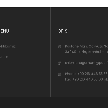
MENÜ
OFIS
litikamız
Postane Mah. Gökyüzü Sok
34940 Tuzla/İstanbul - T
lanım
shipmanagement@pacifi
Phone: +90 216 446 55 55
Fax: +90 216 446 55 60 p