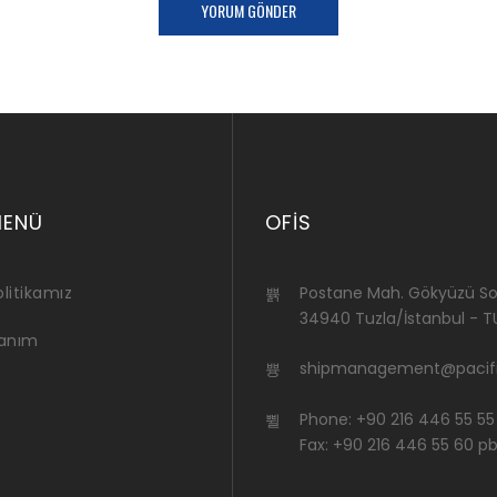
MENÜ
OFIS
litikamız
Postane Mah. Gökyüzü Sok
34940 Tuzla/İstanbul - T
lanım
shipmanagement@pacifi
Phone: +90 216 446 55 55
Fax: +90 216 446 55 60 p