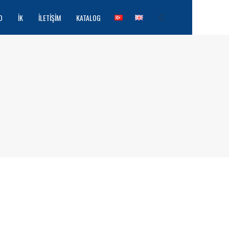
O
İK
İLETIŞIM
KATALOG