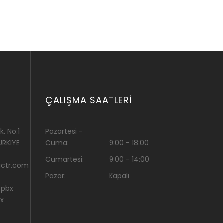
ÇALIŞMA SAATLERI
. No:1
Pazartesi -
URKIYE
Cuma:
9:00 - 18:00
Cumartesi:
9:00 - 14:00
ctr.com
Pazar:
Kapalı
 pbx
bx