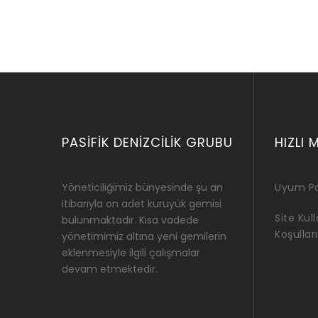
PASIFIK DENIZCILIK GRUBU
HIZLI 
Yöneticiliğimiz bünyesinde şu an
Uyum Po
itibarıyla on adet kuruyük gemisi
Site Kul
bulunmaktadır. Kısa vadede
Koşulları
yönetimimiz altına yeni gemilerin
eklenmesiyle ilgili çalışmalar
devam etmektedir.