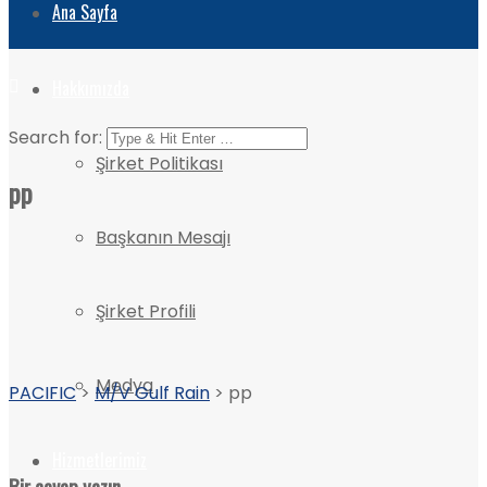
Ana Sayfa
Hakkımızda
Search for:
Şirket Politikası
pp
Başkanın Mesajı
Şirket Profili
Medya
PACIFIC
>
M/V Gulf Rain
>
pp
Hizmetlerimiz
Bir cevap yazın