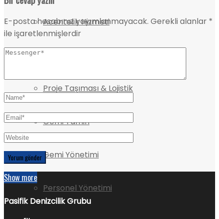
E-posta hesabınız yayımlanmayacak.
Gerekli alanlar
*
Acentelik Hizmeti
ile işaretlenmişlerdir
Gemi Kiralama & Brokerlik
Proje Taşıması & Lojistik
Gemi Tamiri
Gemi Yönetimi
Show more
Personel Yönetimi
Pasifik Denizcilik Grubu