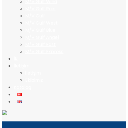
M/V Gulf Wind
M/V Gulf Rain
M/V Gulf
M/V Gulf West
M/V Gulf Blue
M/V Gulf Angel
M/V Gulf East
M/V Gulf Express
İK
İletişim
İletişim
Ekibimiz
Katalog