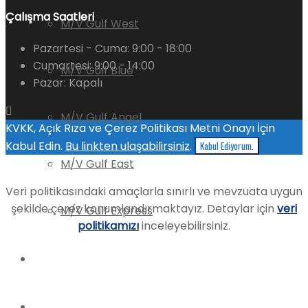
Çalışma Saatleri
M/V Gulf West
Pazartesi - Cuma:
9:00 - 18:00
Cumartesi:
9:00 - 14:00
M/V Gulf Blue
Pazar:
Kapalı
M/V Gulf Angel
KVKK, Açık Rıza ve Çerez Politikası Metni Onayı İçin
Kabul Edin.
Bu linkten ulaşabilirsiniz
.
Kabul Ediyorum.
M/V Gulf East
Veri politikasındaki amaçlarla sınırlı ve mevzuata uygun
şekilde çerez konumlandırmaktayız. Detaylar için
veri
M/V Gulf Express
politikamızı
inceleyebilirsiniz.
İK
İletişim