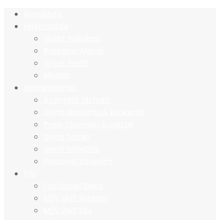
Ana Sayfa
Hakkımızda
Şirket Politikası
Başkanın Mesajı
Şirket Profili
Medya
Hizmetlerimiz
Acentelik Hizmeti
Gemi Kiralama & Brokerlik
Proje Taşıması & Lojistik
Gemi Tamiri
Gemi Yönetimi
Personel Yönetimi
Filo
Filo Genel Bakış
M/V Gulf Stream
M/V Gulf Sky