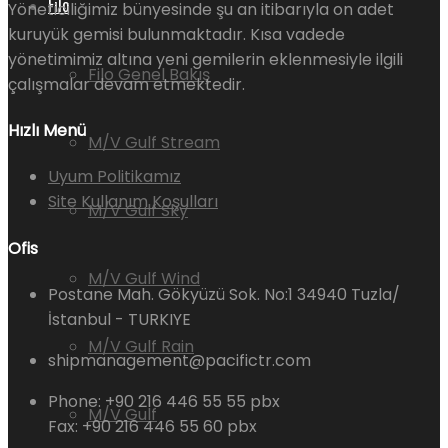
Filo
Yöneticiliğimiz bünyesinde şu an itibarıyla on adet
kuruyük gemisi bulunmaktadır. Kısa vadede
yönetimimiz altına yeni gemilerin eklenmesiyle ilgili
Filo Genel Bakış
çalışmalar devam etmektedir.
Hızlı Menü
M/V Gulf Stream
Uyum Politikamız
Site Kullanım Koşulları
M/V Gulf Sky
Ofis
M/V Gulf Wind
Postane Mah. Gökyüzü Sok. No:1 34940 Tuzla/
İstanbul - TURKIYE
M/V Gulf Rain
shipmanagement@pacifictr.com
Phone: +90 216 446 55 55 pbx
M/V Gulf
Fax: +90 216 446 55 60 pbx