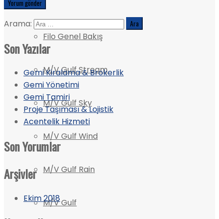
Filo
Arama:
Filo Genel Bakış
Son Yazılar
M/V Gulf Stream
Gemi Kiralama & Brokerlik
Gemi Yönetimi
Gemi Tamiri
M/V Gulf Sky
Proje Taşıması & Lojistik
Acentelik Hizmeti
M/V Gulf Wind
Son Yorumlar
M/V Gulf Rain
Arşivler
Ekim 2018
M/V Gulf