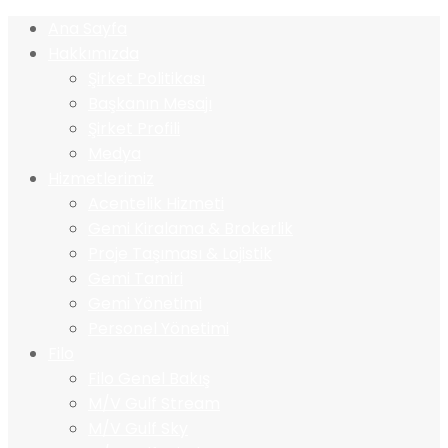
Ana Sayfa
Hakkımızda
Şirket Politikası
Başkanın Mesajı
Şirket Profili
Medya
Hizmetlerimiz
Acentelik Hizmeti
Gemi Kiralama & Brokerlik
Proje Taşıması & Lojistik
Gemi Tamiri
Gemi Yönetimi
Personel Yönetimi
Filo
Filo Genel Bakış
M/V Gulf Stream
M/V Gulf Sky