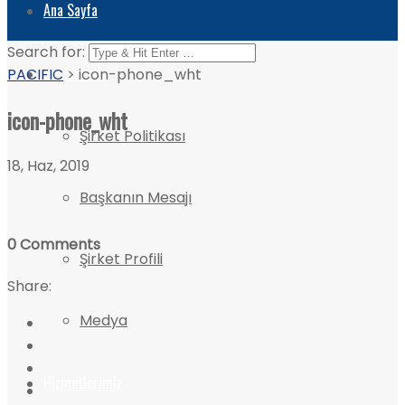
Ana Sayfa
Search for:
Hakkımızda
PACIFIC
>
icon-phone_wht
icon-phone_wht
Şirket Politikası
18, Haz, 2019
Başkanın Mesajı
0 Comments
Şirket Profili
Share:
Medya
Hizmetlerimiz