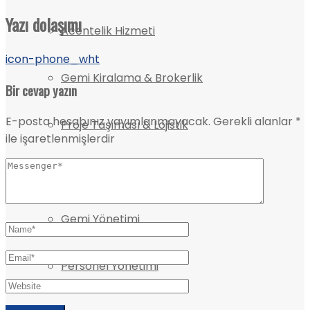
Yazı dolaşımı
Acentelik Hizmeti
icon-phone_wht
Gemi Kiralama & Brokerlik
Bir cevap yazın
E-posta hesabınız yayımlanmayacak.
Gerekli alanlar
*
Proje Taşıması & Lojistik
ile işaretlenmişlerdir
Gemi Tamiri
Gemi Yönetimi
Personel Yönetimi