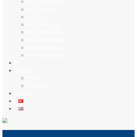
M/V Gulf Wind
M/V Gulf Rain
M/V Gulf
M/V Gulf West
M/V Gulf Blue
M/V Gulf Angel
M/V Gulf East
M/V Gulf Express
İK
İletişim
İletişim
Ekibimiz
Katalog