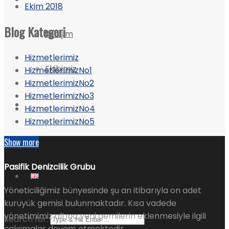
Ekim 2018
Blog Kategori
İletişim
Hizmetlerimiz
Ekibimiz
HizmetlerimizNo1
HizmetlerimizNo2
HizmetlerimizNo3
Katalog
HizmetlerimizNo4
HizmetlerimizNo5
Show more
Pasifik Denizcilik Grubu
Yöneticiliğimiz bünyesinde şu an itibarıyla on adet
kuruyük gemisi bulunmaktadır. Kısa vadede
yönetimimiz altına yeni gemilerin eklenmesiyle ilgili
Search for:
çalışmalar devam etmektedir.