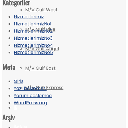
Kategoriler
M/V Gulf West
Hizmetlerimiz
HizmetlerimizNo1
M/V Gulf Blue
HizmetlerimizNo2
HizmetlerimizNo3
HizmetlerimizNo4
M/V Gulf Angel
HizmetlerimizNo5
Meta
M/V Gulf East
Giriş
M/V Gulf Express
Yazı beslemesi
Yorum beslemesi
WordPress.org
İK
Arşiv
İletişim