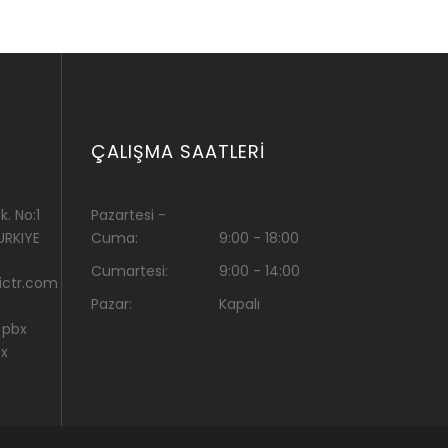
ÇALIŞMA SAATLERI
. No:1
Pazartesi -
URKIYE
Cuma:
9:00 - 18:00
Cumartesi:
9:00 - 14:00
ctr.com
Pazar:
Kapalı
 pbx
bx