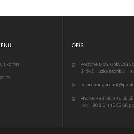
MENÜ
OFIS
litikamız
Postane Mah. Gökyüzü Sok
34940 Tuzla/İstanbul - T
lanım
shipmanagement@pacifi
Phone: +90 216 446 55 55
Fax: +90 216 446 55 60 p