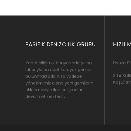
PASIFIK DENIZCILIK GRUBU
HIZLI 
Yöneticiliğimiz bünyesinde şu an
Uyum Po
itibarıyla on adet kuruyük gemisi
Site Kul
bulunmaktadır. Kısa vadede
Koşulları
yönetimimiz altına yeni gemilerin
eklenmesiyle ilgili çalışmalar
devam etmektedir.