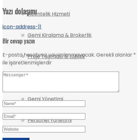
Yazı dolaşımı
Acentelik Hizmeti
icon-address-11
Gemi Kiralama & Brokerlik
Bir cevap yazın
E-posta hesabınız yayımlanmayacak.
Gerekli alanlar
*
Proje Taşıması & Lojistik
ile işaretlenmişlerdir
Gemi Tamiri
Gemi Yönetimi
Personel Yönetimi