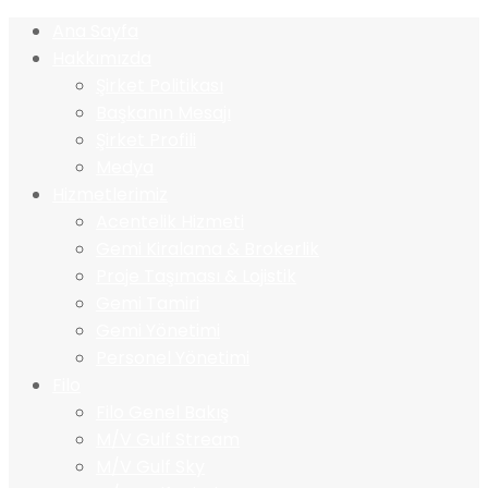
Ana Sayfa
Hakkımızda
Şirket Politikası
Başkanın Mesajı
Şirket Profili
Medya
Hizmetlerimiz
Acentelik Hizmeti
Gemi Kiralama & Brokerlik
Proje Taşıması & Lojistik
Gemi Tamiri
Gemi Yönetimi
Personel Yönetimi
Filo
Filo Genel Bakış
M/V Gulf Stream
M/V Gulf Sky