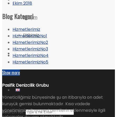
Ekim 2018
Blog Kategori
İletişim
Hizmetlerimiz
Ekibimiz
HizmetlerimizNo1
HizmetlerimizNo2
HizmetlerimizNo3
Katalog
HizmetlerimizNo4
HizmetlerimizNo5
Show more
Pasifik Denizcilik Grubu
Yöneticiliğimiz bünyesinde şu an itibarıyla on adet
kuruyük gemisi bulunmaktadır. Kısa vadede
yönetimimiz altına yeni gemilerin eklenmesiyle ilgili
Search for:
çalışmalar devam etmektedir.