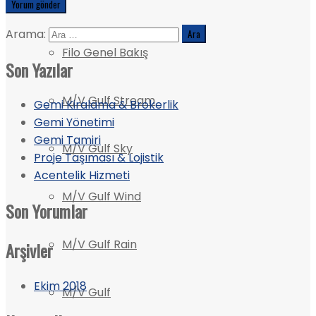
Filo
Arama:
Filo Genel Bakış
Son Yazılar
M/V Gulf Stream
Gemi Kiralama & Brokerlik
Gemi Yönetimi
Gemi Tamiri
M/V Gulf Sky
Proje Taşıması & Lojistik
Acentelik Hizmeti
M/V Gulf Wind
Son Yorumlar
M/V Gulf Rain
Arşivler
Ekim 2018
M/V Gulf