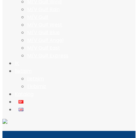
M/V Gulf Wind
M/V Gulf Rain
M/V Gulf
M/V Gulf West
M/V Gulf Blue
M/V Gulf Angel
M/V Gulf East
M/V Gulf Express
İK
İletişim
İletişim
Ekibimiz
Katalog