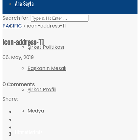
Ana Sayfa
Search for:
Hakkımızda
PACIFIC
>
icon-address-11
icon-address-11
Şirket Politikası
06, May, 2019
Başkanın Mesajı
0 Comments
Şirket Profili
Share:
Medya
Hizmetlerimiz