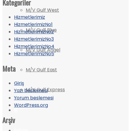
Kategoriler
M/V Gulf West
Hizmetlerimiz
HizmetlerimizNo1
M/V Gulf Blue
HizmetlerimizNo2
HizmetlerimizNo3
HizmetlerimizNo4
M/V Gulf Angel
HizmetlerimizNo5
Meta
M/V Gulf East
Giriş
M/V Gulf Express
Yazı beslemesi
Yorum beslemesi
WordPress.org
İK
Arşiv
İletişim